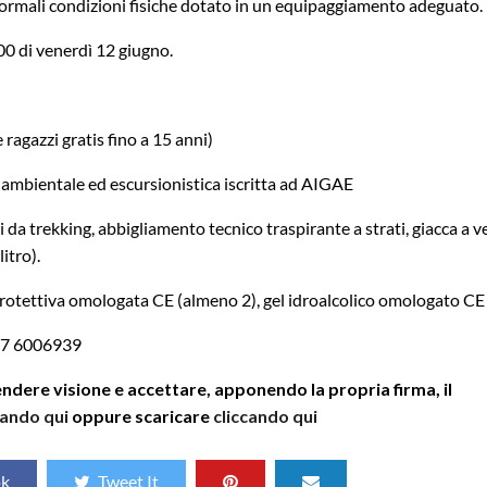
 normali condizioni fisiche dotato in un equipaggiamento adeguato.
.00 di venerdì 12 giugno.
ragazzi gratis fino a 15 anni)
ambientale ed escursionistica iscritta ad AIGAE
 da trekking, abbigliamento tecnico traspirante a strati, giacca a v
itro).
otettiva omologata CE (almeno 2), gel idroalcolico omologato CE
47 6006939
ndere visione e accettare, apponendo la propria firma, il
cando qui
oppure scaricare
cliccando qui
ok
Tweet It