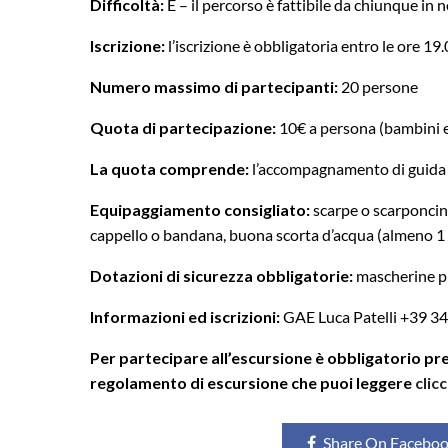
Difficoltà:
E – il percorso è fattibile da chiunque in
Iscrizione:
l’iscrizione è obbligatoria entro le ore 19
Numero massimo di partecipanti:
20 persone
Quota di partecipazione:
10€ a persona (bambini e 
La quota comprende:
l’accompagnamento di guida 
Equipaggiamento consigliato:
scarpe o scarponcini
cappello o bandana, buona scorta d’acqua (almeno 1 l
Dotazioni di sicurezza obbligatorie:
mascherine pr
Informazioni ed iscrizioni:
GAE Luca Patelli +39 3
Per partecipare all’escursione è obbligatorio pre
regolamento di escursione che puoi leggere
clic
Share On Facebo