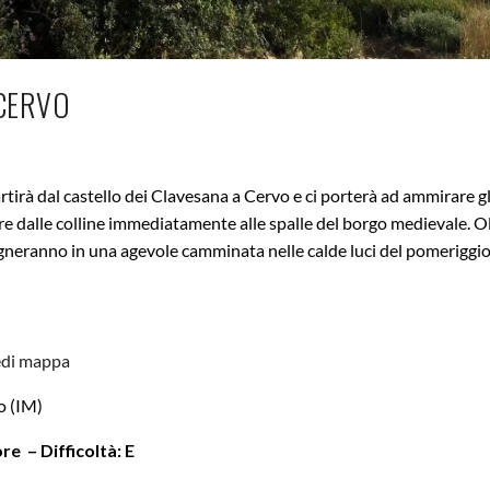
 CERVO
tirà dal castello dei Clavesana a Cervo e ci porterà ad ammirare gl
 dalle colline immediatamente alle spalle del borgo medievale. Ol
agneranno in una agevole camminata nelle calde luci del pomeriggi
edi mappa
o (IM)
re – Difficoltà: E