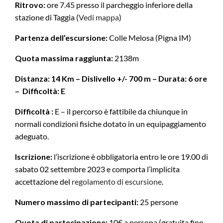
Ritrovo:
ore 7.45 presso il parcheggio inferiore della
stazione di Taggia (
Vedi mappa
)
Partenza dell’escursione:
Colle Melosa (Pigna IM)
Quota massima raggiunta:
2138m
Distanza: 14 Km – Dislivello +/- 700 m – Durata: 6 ore
– Difficoltà: E
Difficoltà :
E – il percorso è fattibile da chiunque in
normali condizioni fisiche dotato in un equipaggiamento
adeguato.
Iscrizione:
l’iscrizione è obbligatoria entro le ore 19.00 di
sabato 02 settembre 2023 e comporta l’implicita
accettazione del
regolamento di escursione
.
Numero massimo di partecipanti:
25 persone
Quota di partecipazione:
10€ a persona (gratuita fino