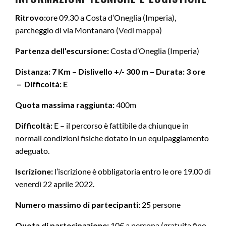
Ritrovo:
ore 09.30 a Costa d’Oneglia (Imperia),
parcheggio di via Montanaro (
Vedi mappa
)
Partenza dell’escursione:
Costa d’Oneglia (Imperia)
Distanza: 7 Km – Dislivello +/- 300 m – Durata: 3 ore
–
Difficoltà: E
Quota massima raggiunta:
400m
Difficoltà:
E – il percorso è fattibile da chiunque in
normali condizioni fisiche dotato in un equipaggiamento
adeguato.
Iscrizione:
l’iscrizione è obbligatoria entro le ore 19.00 di
venerdì 22 aprile 2022.
Numero massimo di partecipanti:
25 persone
Quota di partecipazione:
10€ a persona (gratuita fino