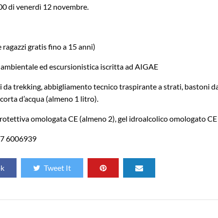
0.00 di venerdì 12 novembre.
ragazzi gratis fino a 15 anni)
ambientale ed escursionistica iscritta ad AIGAE
 da trekking, abbigliamento tecnico traspirante a strati, bastoni d
corta d’acqua (almeno 1 litro).
otettiva omologata CE (almeno 2), gel idroalcolico omologato CE
47 6006939
ok
Tweet It