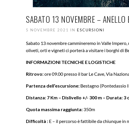
SABATO 13 NOVEMBRE – ANELLO B
5 NOVEMBRE 2021 IN
ESCURSIONI
Sabato 13 novembre cammineremo in Valle Impero, nel
oliveti, orti e vigneti ci porterà a visitare i borghi di 
INFORMAZIONI TECNICHE E LOGISTICHE
Ritrovo:
ore 09.00 presso il bar Le Cave, Via Naziona
Partenza dell’escursione:
Bestagno (Pontedassio 
Distanza: 7 Km – Dislivello +/- 300 m – Durata: 3 
Quota massima raggiunta:
350m
Difficoltà :
E – il percorso è fattibile da chiunque i