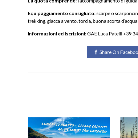
La quota comprende:
l’accompagnamento di guida 
Equipaggiamento consigliato:
scarpe o scarponcini
trekking, giacca a vento, torcia, buona scorta d’acqua 
Informazioni ed iscrizioni:
GAE Luca Patelli +39 3
Share On Facebo