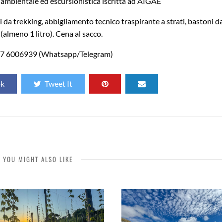
ambientale ed escursionistica iscritta ad AIGAE
 da trekking, abbigliamento tecnico traspirante a strati, bastoni d
(almeno 1 litro). Cena al sacco.
47 6006939 (Whatsapp/Telegram)
ok
Tweet It
YOU MIGHT ALSO LIKE