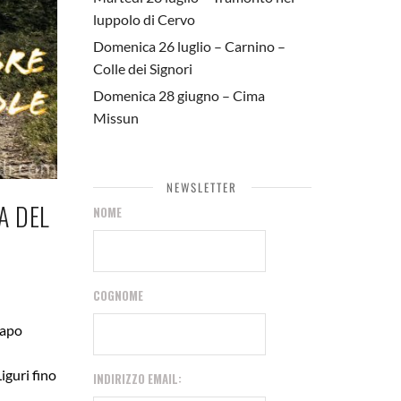
luppolo di Cervo
Domenica 26 luglio – Carnino –
Colle dei Signori
Domenica 28 giugno – Cima
Missun
NEWSLETTER
A DEL
NOME
COGNOME
Capo
iguri fino
INDIRIZZO EMAIL: