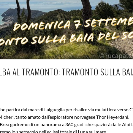
ALBA AL TRAMONTO: TRAMONTO SULLA BAI
e partirà dal mare di Laigueglia per risalire via mulattiera verso 
icheri, tanto amato dall’esploratore norvegese Thor Heyerdahl.
Brea godremo di un panorama a 360 gradi che spazierà dalle Alpi L
mo lo spettacolo dell’eclissi totale di Luna sul mare.