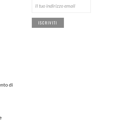
nto di
e