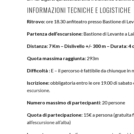
INFORMAZIONI TECNICHE E LOGISTICHE
Ritrovo:
ore 18.30 anfiteatro presso Bastione di Leva
Partenza dell’escursione:
Bastione di Levante a La
Distanza: 7 Km – Dislivello +/- 300 m – Durata: 4 o
Quota massima raggiunta:
293m
Difficoltà :
E – il percorso è fattibile da chiunque i
Iscrizione:
obbligatoria entro le ore 19.00 di sabato
escursione
.
Numero massimo di partecipanti:
20 persone
Quota di partecipazione:
15€ a persona (gratuita f
all’
escursione all’alba
)