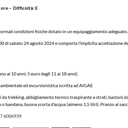
ore – Difficoltà: E
n normali condizioni fisiche dotato in un equipaggiamento adeguato.
9.00 di sabato 24 agosto 2024 e comporta l’implicita accettazione de
no ai 10 anni, 5 euro dagli 11 ai 18 anni).
ambientale ed escursionistica iscritta ad AIGAE
 da trekking, abbigliamento tecnico traspirante a strati, bastoni d
o o bandana, buona scorta d’acqua (almeno 1,5 litri). Pranzo al sacc
47 6006939