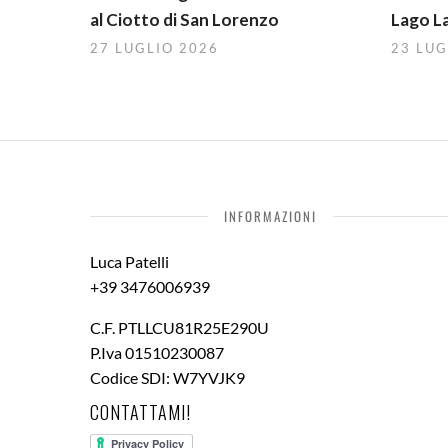
al Ciotto di San Lorenzo
Lago L
27 LUGLIO 2026
23 LUG
INFORMAZIONI
Luca Patelli
+39 3476006939
C.F. PTLLCU81R25E290U
P.Iva 01510230087
Codice SDI: W7YVJK9
CONTATTAMI!