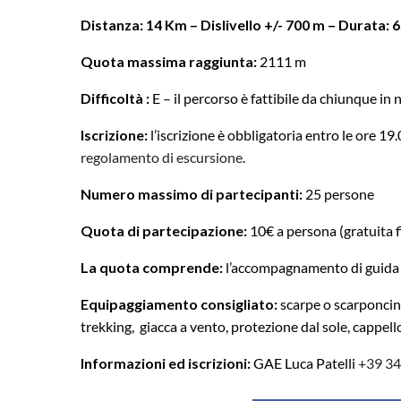
Distanza: 14 Km – Dislivello +/- 700 m – Durata: 6 
Quota massima raggiunta:
2111 m
Difficoltà :
E – il percorso è fattibile da chiunque i
Iscrizione:
l’iscrizione è obbligatoria entro le ore 1
regolamento di escursione
.
Numero massimo di partecipanti:
25 persone
Quota di partecipazione:
10€ a persona (gratuita fi
La quota comprende:
l’accompagnamento di guida 
Equipaggiamento consigliato:
scarpe o scarponcini
trekking, giacca a vento, protezione dal sole, cappell
Informazioni ed iscrizioni:
GAE Luca Patelli
+39 3